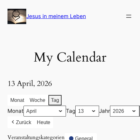
Zum
Inhalt
Jesus in meinem Leben
springen
My Calendar
13 April, 2026
Monat
Woche
Tag
Monat
Tag
Jahr
Zurück
Heute
Veranstaltungskategorien
General