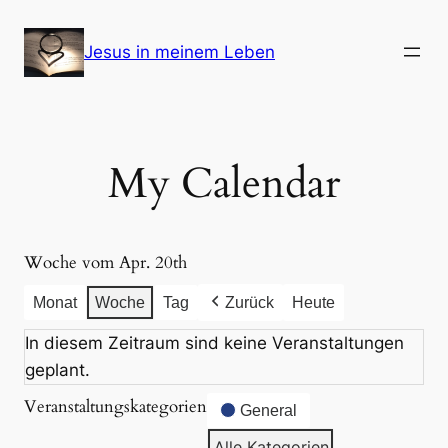
Zum
Inhalt
Jesus in meinem Leben
springen
My Calendar
Woche vom Apr. 20th
Monat
Woche
Tag
Zurück
Heute
In diesem Zeitraum sind keine Veranstaltungen
geplant.
Veranstaltungskategorien
General
Alle Kategorien